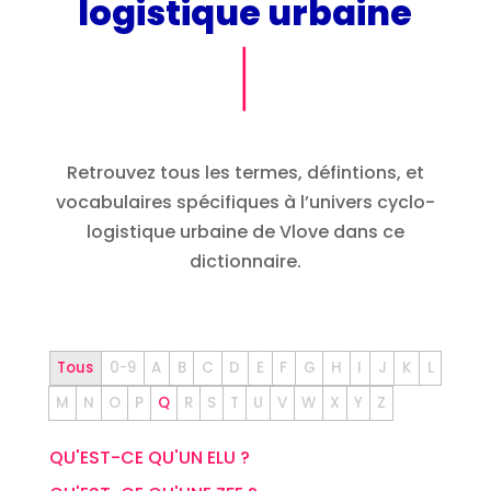
logistique urbaine
Retrouvez tous les termes, défintions, et
vocabulaires spécifiques à l’univers cyclo-
logistique urbaine de Vlove dans ce
dictionnaire.
Tous
0-9
A
B
C
D
E
F
G
H
I
J
K
L
M
N
O
P
Q
R
S
T
U
V
W
X
Y
Z
QU'EST-CE QU'UN ELU ?