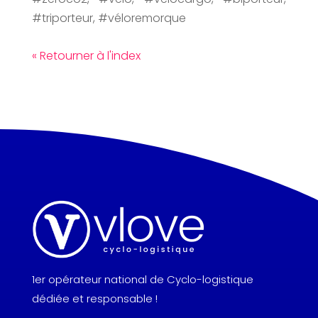
#triporteur, #véloremorque
« Retourner à l'index
1er opérateur national de Cyclo-logistique
dédiée et responsable !