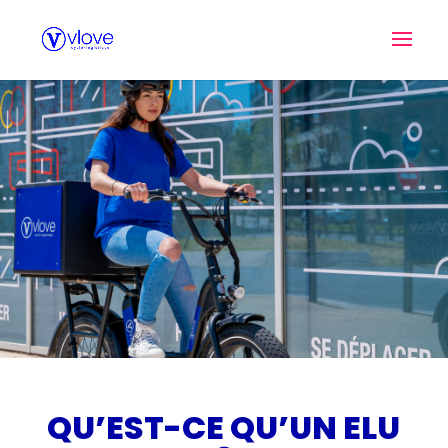
QU’EST-CE QU’UN ELU