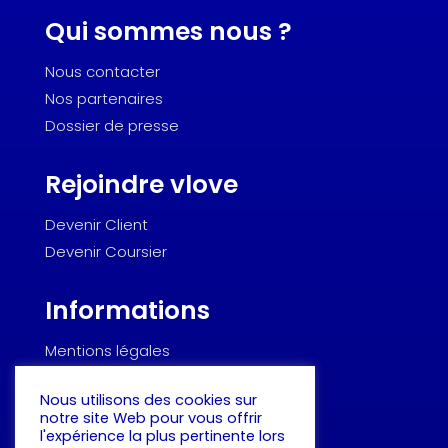
Qui sommes nous ?
Nous contacter
Nos partenaires
Dossier de presse
Rejoindre vlove
Devenir Client
Devenir Coursier
Informations
Mentions légales
Politique de confidentialité
Nous utilisons des cookies sur
Dictionnaire de la logistique urbaine
notre site Web pour vous offrir
l'expérience la plus pertinente lors