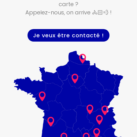
carte ?
Appelez-nous, on arrive
🚴🏻💨
!
Je veux être contacté !







