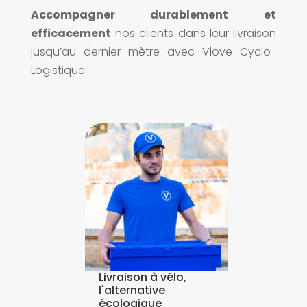
Accompagner durablement et
efficacement
nos clients dans leur livraison
jusqu’au dernier mètre avec Vlove Cyclo-
Logistique.
élo,
Livraison à vélo,
Livraison 
l'alternative
l'alternat
écologique
écologiq