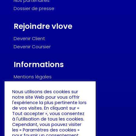
Nos partenaires
Dossier de presse
Rejoindre vlove
Devenir Client
Devenir Coursier
Informations
Mentions légales
Politique de confidentialité
Nous utilisons des cookies sur
Dictionnaire de la logistique urbaine
notre site Web pour vous offrir
l'expérience la plus pertinente lors
de vos visites. En cliquant sur «
Suivez-nous !
Tout accepter », vous consentez
à l'utilisation de tous les cookies.
Cependant, vous pouvez visiter
les « Paramètres des cookies »
pour fournir un consentement