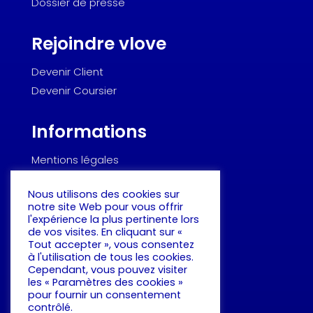
Dossier de presse
Rejoindre vlove
Devenir Client
Devenir Coursier
Informations
Mentions légales
Politique de confidentialité
Nous utilisons des cookies sur
Dictionnaire de la logistique urbaine
notre site Web pour vous offrir
l'expérience la plus pertinente lors
de vos visites. En cliquant sur «
Suivez-nous !
Tout accepter », vous consentez
à l'utilisation de tous les cookies.
Cependant, vous pouvez visiter
les « Paramètres des cookies »
pour fournir un consentement
contrôlé.